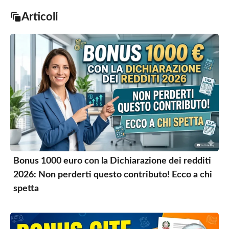
Articoli
Bonus 1000 euro con la Dichiarazione dei redditi
2026: Non perderti questo contributo! Ecco a chi
spetta