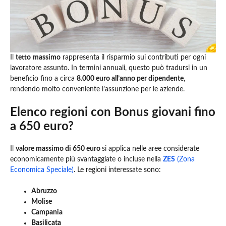
Il
tetto
massimo
rappresenta il risparmio sui contributi per ogni
lavoratore assunto. In termini annuali, questo può tradursi in un
beneficio fino a circa
8.000 euro all’anno per dipendente
,
rendendo molto conveniente l’assunzione per le aziende.
Elenco regioni con Bonus giovani fino
a 650 euro?
Il
valore massimo di 650 euro
si applica nelle aree considerate
economicamente più svantaggiate o incluse nella
ZES
(Zona
Economica Speciale)
. Le regioni interessate sono:
Abruzzo
Molise
Campania
Basilicata