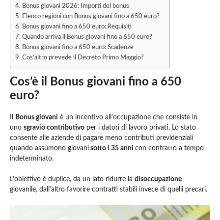
Bonus giovani 2026: Importi del bonus
Elenco regioni con Bonus giovani fino a 650 euro?
Bonus giovani fino a 650 euro: Requisiti
Quando arriva il Bonus giovani fino a 650 euro?
Bonus giovani fino a 650 euro: Scadenze
Cos’altro prevede il Decreto Primo Maggio?
Cos’è il Bonus giovani fino a 650
euro?
Il
Bonus giovani
è un incentivo all’occupazione che consiste in
uno
sgravio contributivo
per i datori di lavoro privati. Lo stato
consente alle aziende di pagare meno contributi previdenziali
quando assumono giovani
sotto i 35 anni
con contratto a tempo
indeterminato.
L’obiettivo è duplice, da un lato ridurre la
disoccupazione
giovanile, dall’altro favorire contratti stabili invece di quelli precari.