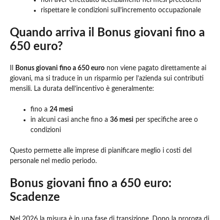
non aver effettuato licenziamenti nei mesi precedenti
rispettare le condizioni sull’incremento occupazionale
Quando arriva il Bonus giovani fino a
650 euro?
Il
Bonus giovani fino a 650 euro
non viene pagato direttamente ai
giovani, ma si traduce in un risparmio per l’azienda sui contributi
mensili. La durata dell’incentivo è generalmente:
fino a
24 mesi
in alcuni casi anche fino a
36 mesi
per specifiche aree o
condizioni
Questo permette alle imprese di pianificare meglio i costi del
personale nel medio periodo.
Bonus giovani fino a 650 euro:
Scadenze
Nel 2026 la misura è in una fase di transizione. Dopo la proroga di