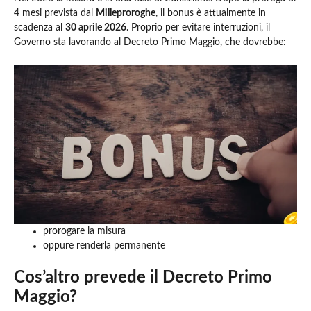
4 mesi prevista dal
Milleproroghe
, il bonus è attualmente in
scadenza al
30 aprile 2026
. Proprio per evitare interruzioni, il
Governo sta lavorando al Decreto Primo Maggio, che dovrebbe:
prorogare la misura
oppure renderla permanente
Cos’altro prevede il Decreto Primo
Maggio?